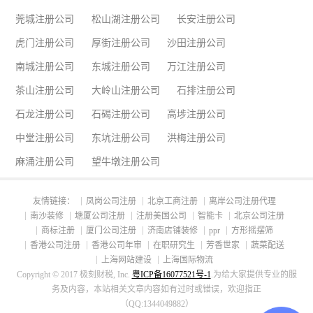
莞城注册公司
松山湖注册公司
长安注册公司
虎门注册公司
厚街注册公司
沙田注册公司
南城注册公司
东城注册公司
万江注册公司
茶山注册公司
大岭山注册公司
石排注册公司
石龙注册公司
石碣注册公司
高埗注册公司
中堂注册公司
东坑注册公司
洪梅注册公司
麻涌注册公司
望牛墩注册公司
友情链接：
凤岗公司注册
北京工商注册
离岸公司注册代理
南沙装修
塘厦公司注册
注册美国公司
智能卡
北京公司注册
商标注册
厦门公司注册
济南店铺装修
ppr
方形摇摆筛
香港公司注册
香港公司年审
在职研究生
芳香世家
蔬菜配送
上海网站建设
上海国际物流
Copyright © 2017 极刻财税, Inc.
粤ICP备16077521号-1
.为给大家提供专业的服
务及内容，本站相关文章内容如有过时或错误，欢迎指正
（QQ:1344049882）