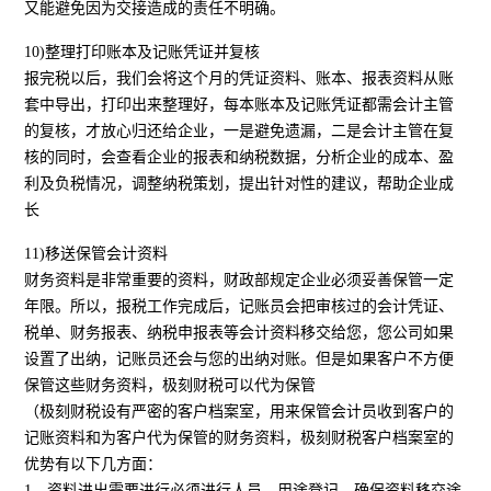
又能避免因为交接造成的责任不明确。
10)整理打印账本及记账凭证并复核
报完税以后，我们会将这个月的凭证资料、账本、报表资料从账
套中导出，打印出来整理好，每本账本及记账凭证都需会计主管
的复核，才放心归还给企业，一是避免遗漏，二是会计主管在复
核的同时，会查看企业的报表和纳税数据，分析企业的成本、盈
利及负税情况，调整纳税策划，提出针对性的建议，帮助企业成
长
11)移送保管会计资料
财务资料是非常重要的资料，财政部规定企业必须妥善保管一定
年限。所以，报税工作完成后，记账员会把审核过的会计凭证、
税单、财务报表、纳税申报表等会计资料移交给您，您公司如果
设置了出纳，记账员还会与您的出纳对账。但是如果客户不方便
保管这些财务资料，极刻财税可以代为保管
（极刻财税设有严密的客户档案室，用来保管会计员收到客户的
记账资料和为客户代为保管的财务资料，极刻财税客户档案室的
优势有以下几方面：
1、资料进出需要进行必须进行人员、用途登记，确保资料移交途