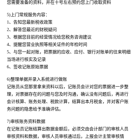
您需要准备的资料，并在十号左右预约您上门收取资料
5)上门常规服务内容：
1、告知您最新税收政策
2、解答您最近的财税疑问
3、根据您目前的经营情况给您税务咨询建议
4、提醒您营业执照等相关证件的年检时间
5、与您一起对账，把票据的应收、应付、银行对账单的往来明细
当场进行核实及记录
6、签收记账原始票据
6)整理单据并录入系统进行做账
记账员从您那里拿来资料以后，记账员会计对您的票据进一步整
理，对票据存在的问题与您及时沟通，确认没有问题后，再进行
会计核算、账务处理、税款计算，结算出本月税金，并对客户账
务问题的隐患给予准确评估。
7)审核账务资料数据
在记账员记账结算出数据金额后，必须交由会计部门的审核人员
审核资料和数据，审核人员审核通过后，上报会计主管审核情