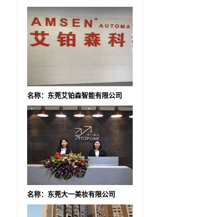
名称：东莞艾铂森智能有限公司
名称：东莞大一美妆有限公司