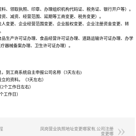
资料、领取执照、印章、办理组织机构代码证、税务证、银行开户等）。
增资、减资、经营范围、延期等工商变更、税务变更）。
法人变更、企业经营范围变更、企业股权变更、企业注册资金变更、转
。
食品生产许可证办理、食品经营许可证办理、道路运输许可证办理、办学
医疗器械备案办理、卫生许可证办理）。
，到工商系统自主申报公司名称（3天左右)
设立的资料。（3天左右）
（2个工作日左右）
1个工作日）
程
凤岗营业执照地址变更哪家有,公司注册
变更哪