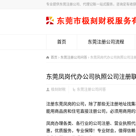
专业提供东莞注册公司、代理记账一站式服务，咨询定有收
首页
东莞注册公司流程
首页
东莞注册公司问答
东莞凤岗代办公司执照公司注
东莞凤岗代办公司执照公司注册
极刻财税
东莞注册公司问答
注册东莞凤岗的公司，除了那些无注册地址找集
能用商品房和住宅直接注册公司，必须用商用的
凤岗办理各类、各行业的公司注册、营业执照代
惠，优质服务，专业保障！专业财会，值得信赖