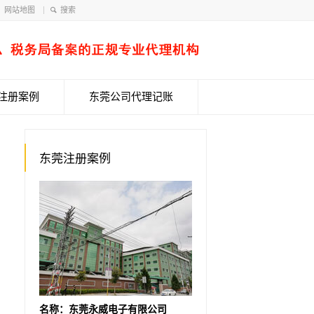
网站地图
注册案例
东莞公司代理记账
东莞注册案例
名称：东莞永威电子有限公司