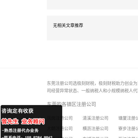
无相关文章推荐
东莞注册公司选极刻财税，极刻财税助力创业为
司经营异常状态、一般纳税人和小规模纳税人代
东莞的各镇区注册公司
凤岗注册公司
清溪注册公司
塘厦注册
大朗注册公司
横沥注册公司
寮步注册